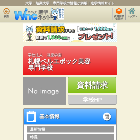
大学・短期大学・専門学校の情報が満載！進学情報サイト
学校法人 滋慶学園
札幌ベルエポック美容
専門学校
資料請求
学校HP
基本情報
基本情報
open
最新情報
特長