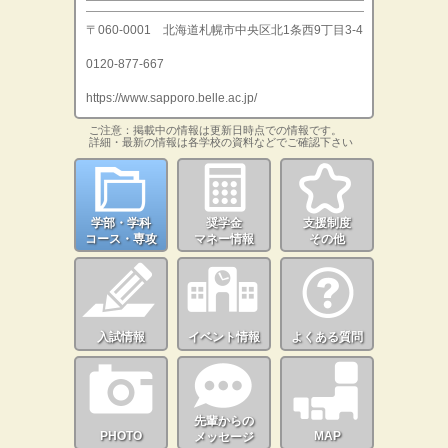
〒060-0001 北海道札幌市中央区北1条西9丁目3-4
0120-877-667
https://www.sapporo.belle.ac.jp/
ご注意：掲載中の情報は更新日時点での情報です。
詳細・最新の情報は各学校の資料などでご確認下さい
学部・学科
奨学金
支援制度
コース・専攻
マネー情報
その他
入試情報
イベント情報
よくある質問
先輩からの
PHOTO
MAP
メッセージ