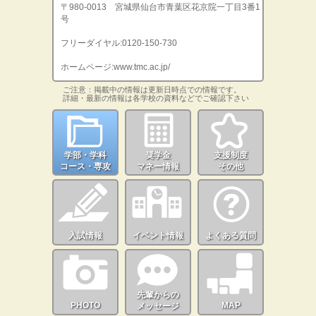
〒980-0013 宮城県仙台市青葉区花京院一丁目3番1
号
フリーダイヤル:0120-150-730
ホームページ:www.tmc.ac.jp/
ご注意：掲載中の情報は更新日時点での情報です。
詳細・最新の情報は各学校の資料などでご確認下さい
学部・学科
奨学金
支援制度
コース・専攻
マネー情報
その他
入試情報
イベント情報
よくある質問
先輩からの
PHOTO
MAP
メッセージ