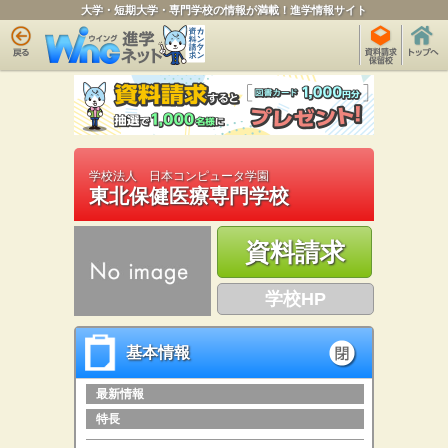
大学・短期大学・専門学校の情報が満載！進学情報サイト
学校法人 日本コンピュータ学園
東北保健医療専門学校
資料請求
学校HP
基本情報
基本情報
open
最新情報
特長