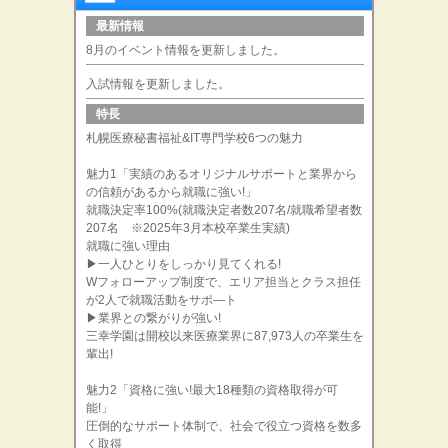
最新情報
8月のイベント情報を更新しました。
入試情報を更新しました。
特長
札幌医療秘書福祉&IT専門学校6つの魅力
魅力1「実績のあるオリジナルサポートと業界から
の信頼があるから就職に強い!」
就職決定率100%(就職決定者数207名/就職希望者数
207名 ※2025年3月本校卒業生実績)
就職に強い理由
▶一人ひとりをしっかり見てくれる!
Wフォローアップ制度で、エリア担当とクラス担任
が2人で就職活動をサポ―ト
▶業界との繋がりが強い!
三幸学園は開校以来医療業界に87,973人の卒業生を
輩出!
魅力2「資格に強い!最大18種類の資格取得が可
能!」
圧倒的なサポート体制で、社会で役立つ資格を数多
く取得