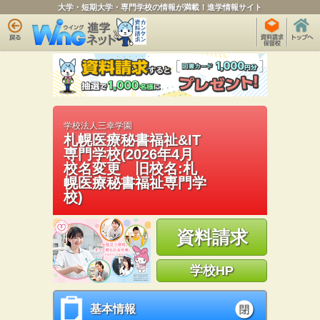
大学・短期大学・専門学校の情報が満載！進学情報サイト
学校法人三幸学園
札幌医療秘書福祉&IT
専門学校(2026年4月
校名変更 旧校名:札
幌医療秘書福祉専門学
校)
資料請求
学校HP
基本情報
基本情報
open