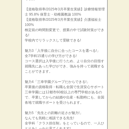
【資格取得率/2025年3月卒業生実績】診療情報管理
士 95.8% 保育士・幼稚園教諭 100%
【資格取得率/2025年3月卒業生実績】介護福祉士
100%
検定前の時間割変更で、授業の中で試験対策ができ
る!
学校内でリラックスして受験できる!
魅力3「入学後に自分に合ったコースを選べる!」
全7学科15通りの学び方ができる!
コース選択は入学後に行うため、より自分の目指す
就職先にあった学びができ、強みを持って就職する
ことができます。
魅力4「三幸学園グループだからできる!」
卒業後の資格取得・転職も全国で生涯安心サポート
三幸学園には12都市60校以上の専門学校があるの
で、卒業してからの結婚や出産・転勤時にも、全国
各地で就職サポートを受けられます。
魅力5「先生との距離の近さが魅力!」
なんでも気軽に相談できる先生!
全学科「クラス担任制」をとっているので、一人ひ
とりをしっかり見てくれます!