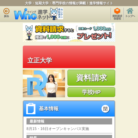
大学・短期大学・専門学校の情報が満載！進学情報サイト
立正大学
資料請求
学校HP
基本情報
基本情報
open
最新情報
8月15・16日オープンキャンパス実施