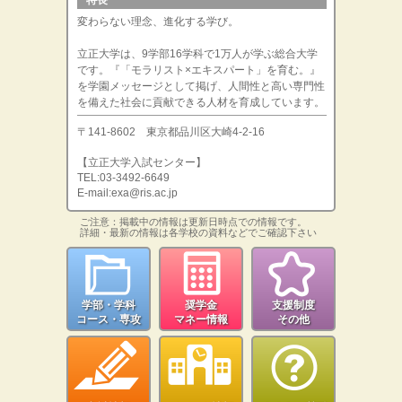
特長
変わらない理念、進化する学び。
立正大学は、9学部16学科で1万人が学ぶ総合大学
です。『「モラリスト×エキスパート」を育む。』
を学園メッセージとして掲げ、人間性と高い専門性
を備えた社会に貢献できる人材を育成しています。
〒141-8602 東京都品川区大崎4-2-16
【立正大学入試センター】
TEL:03-3492-6649
E-mail:exa@ris.ac.jp
ご注意：掲載中の情報は更新日時点での情報です。
詳細・最新の情報は各学校の資料などでご確認下さい
学部・学科
奨学金
支援制度
コース・専攻
マネー情報
その他