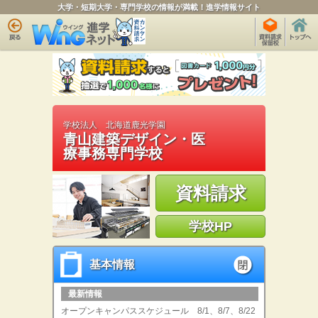
大学・短期大学・専門学校の情報が満載！進学情報サイト
学校法人 北海道鹿光学園
青山建築デザイン・医
療事務専門学校
資料請求
学校HP
基本情報
基本情報
open
最新情報
オープンキャンパススケジュール 8/1、8/7、8/22