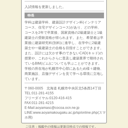
入試情報を更新しました。
特長
学科は建築学科、建築設計デザイン科(インテリア
コース、住宅デザインコース)があり、どの学科、
コースを2年で卒業後、国家資格の2級建築士と1級
建築士の受験資格が得られます。また、希望者は卒
業後に建築研究科(別科)に進学し、在学中に2級建
築士や一級建築士の合格を目指すことができます。
また、設計には欠かす事のできないCAD(キャド)の
授業や、これからさらに普及し建築業界で期待され
ているBIM(ビム)についても学ぶことができます。
学校の所在地が札幌市中心部にあるため様々建物、
商業施設、店舗デザインを見て学べる環境に立地し
ています。
〒060-0005 北海道 札幌市中央区北5条西14丁目
TEL:011-281-4155
フリーダイヤル:0120-416-415
FAX:011-281-4215
E-Mail:aoyamasc@cocoa.ocn.ne.jp
LINE:www.aoyamakougaku.ac.jp/sp/online.php(スマ
ホ用)
ご注意：掲載中の情報は更新日時点での情報です。