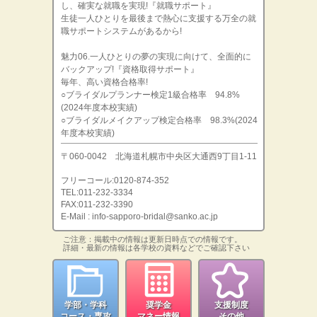
し、確実な就職を実現!『就職サポート』
生徒一人ひとりを最後まで熱心に支援する万全の就
職サポートシステムがあるから!
魅力06.一人ひとりの夢の実現に向けて、全面的に
バックアップ!『資格取得サポート』
毎年、高い資格合格率!
○ブライダルプランナー検定1級合格率 94.8%
(2024年度本校実績)
○ブライダルメイクアップ検定合格率 98.3%(2024
年度本校実績)
〒060-0042 北海道札幌市中央区大通西9丁目1-11
フリーコール:0120-874-352
TEL:011-232-3334
FAX:011-232-3390
E-Mail : info-sapporo-bridal@sanko.ac.jp
ご注意：掲載中の情報は更新日時点での情報です。
詳細・最新の情報は各学校の資料などでご確認下さい
学部・学科
奨学金
支援制度
コース・専攻
マネー情報
その他