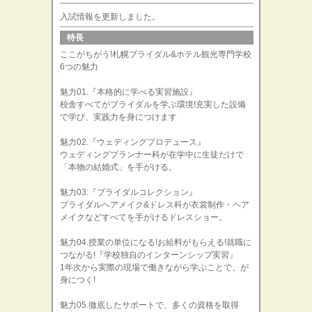
入試情報を更新しました。
特長
ここがちがう!札幌ブライダル&ホテル観光専門学校
6つの魅力
魅力01.『本格的に学べる実習施設』
校舎すべてがブライダルを学ぶ環境!充実した設備
で学び、実践力を身につけます
魅力02.『ウェディングプロデュース』
ウェディングプランナー科が在学中に生徒だけで
「本物の結婚式」を手がける。
魅力03.『ブライダルコレクション』
ブライダルヘアメイク&ドレス科が衣裳制作・ヘア
メイクなどすべてを手がけるドレスショー。
魅力04.授業の単位になる!お給料がもらえる!就職に
つながる!『学校独自のインターンシップ実習』
1年次から実際の現場で働きながら学ぶことで、が
身につく!
魅力05.徹底したサポートで、多くの資格を取得