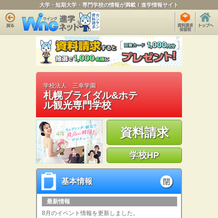
大学・短期大学・専門学校の情報が満載！進学情報サイト
学校法人 三幸学園
札幌ブライダル&ホテ
ル観光専門学校
資料請求
学校HP
基本情報
基本情報
open
最新情報
8月のイベント情報を更新しました。