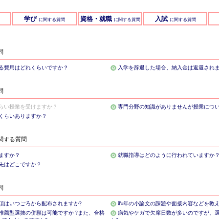
学び
資格・就職
入試
に関する質問
に関する質問
に関する質問
問
る費用はどれくらいですか？
入学を辞退した場合、納入金は返還され
問
らい授業を受けますか？
専門分野の知識がありませんが授業につ
くらいありますか？
関する質問
ますか？
就職指導はどのように行われていますか
職先はどこですか？
問
項はいつごろから配布されますか?
昨年の小論文の課題や面接内容などを教
推薦型選抜の併願は可能ですか ?また、合格
病気やケガで欠席日数が多いのですが、