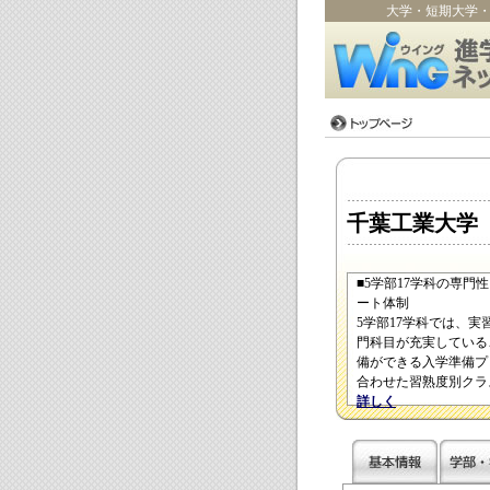
大学・短期大学
千葉工業大学
■5学部17学科の専
ート体制
5学部17学科では、
門科目が充実している
備ができる入学準備プ
合わせた習熟度別クラ
詳しく