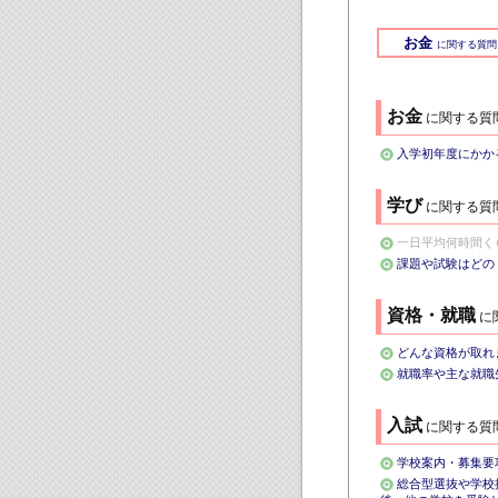
お金
に関する質問
お金
に関する質
入学初年度にかか
学び
に関する質
一日平均何時間く
課題や試験はどの
資格・就職
に
どんな資格が取れ
就職率や主な就
入試
に関する質
学校案内・募集要
総合型選抜や学校