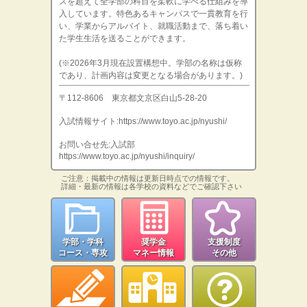
スを超えて全学部の科目を柔軟に学べる仕組みを導
入しています。特色あるキャンパスで一貫教育を行
い、学業からアルバイト、就職活動まで、落ち着い
た学生生活を送ることができます。
(※2026年3月現在設置構想中。学部の名称は仮称
であり、計画内容は変更となる場合があります。)
〒112-8606 東京都文京区白山5-28-20
入試情報サイト:https://www.toyo.ac.jp/nyushi/
お問い合せ先:入試部
https://www.toyo.ac.jp/nyushi/inquiry/
ご注意：掲載中の情報は更新日時点での情報です。
詳細・最新の情報は各学校の資料などでご確認下さい
学部・学科
奨学金
支援制度
コース・専攻
マネー情報
その他