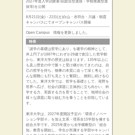
2027年度入学試験要項(総合型選抜・学校推薦型選
抜等)を公開
8月21日(金)・22日(土)白山・赤羽台・川越・朝霞
キャンパスにてオープンキャンパス開催
Open Campus 情報を更新しました。
特長
「諸学の基礎は哲学にあり」を建学の精神として、
井上円了が1887年にわずか29歳で創立した哲学館
から、東洋大学の歴史は始まります。135年以上に
も及ぶ歴史の中で脈々と受け継がれてきたのは、自
己の哲学を持ち、物事の本質に迫って深く考え、ど
んな困難にも打ち克とうと奮闘し、挑戦し続ける心
でした。東洋大学では、哲学を基礎として、視野を
世界へ広げ、社会の課題に主体的に立ち向かい、科
学する力、実践する力を育てることで、地球社会の
様々な課題に取り組む力を養うことを目指していま
す。
東洋大学は、2027年度開設予定の「環境イノベー
ション学部※」を加え文系・理系全15学部を擁する
総合大学です。2025年度から全学横断型の「総合
知」教育を開始し、学生が所属する学部やキャンパ