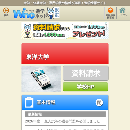
大学・短期大学・専門学校の情報が満載！進学情報サイト
東洋大学
資料請求
学校HP
基本情報
基本情報
open
最新情報
2026年度 一般入試等の過去問題を公開しました