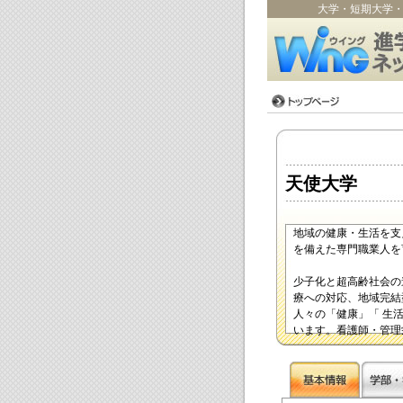
大学・短期大学
天使大学
地域の健康・生活を支
を備えた専門職業人を
少子化と超高齢社会の
療への対応、地域完結
人々の「健康」「 生
います。看護師・管理