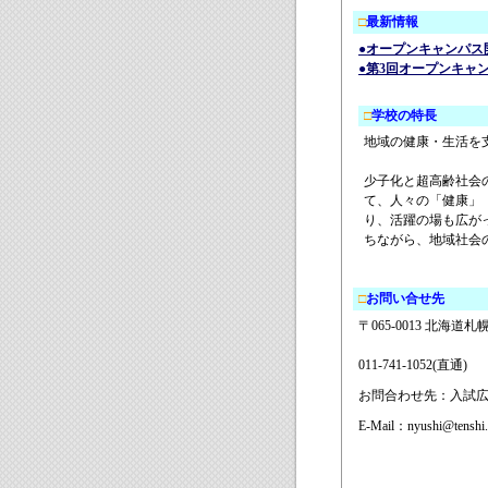
□
最新情報
●オープンキャンパス開
●第3回オープンキャンパ
□
学校の特長
地域の健康・生活を
少子化と超高齢社会
て、人々の「健康」
り、活躍の場も広が
ちながら、地域社会
□
お問い合せ先
〒065-0013 北海道
011-741-1052(直通)
お問合わせ先：入試
E-Mail：nyushi@tenshi.