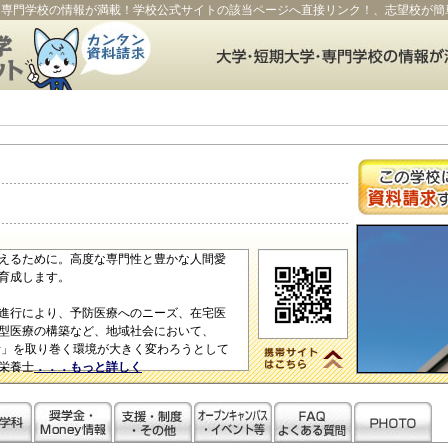
・専門学校の情報が満載！学校公式サイトの該当ページへ直接リンク！、志望校が簡
えるために。高度な専門性と豊かな人間愛
育成します。
進行により、予防医療へのニーズ、在宅医
型医療の構築など、地域社会において、
活」を取り巻く環境が大きく変わろうとして
栄養士
．．．もっと詳しく