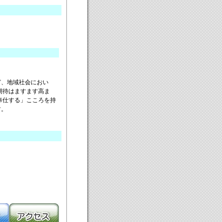
ど、地域社会におい
期待はますます高ま
奉仕する」こころを持
す。