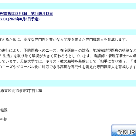
催!第3回8月8日 第4回9月12日
ス(2026年8月8日予定)
支えるために。高度な専門性と豊かな人間愛を備えた専門職業人を育成します。
の進行により、予防医療へのニーズ、在宅医療への対応、地域完結型医療の構築な
「 生活」を取り巻く環境が大きく変わろうとしています。看護師・管理栄養士への
っています。天使大学では、キリスト教の精神を基盤として「相手に寄り添う」「 
のニーズやグローバル化に対応できる高度な専門性を備えた専門職業人を育成しま
札幌市東区北13条東3丁目1-30
広報課
ac.jp