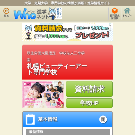
大学・短期大学・専門学校の情報が満載！進学情報サイト
厚生労働大臣指定 学校法人三幸学
園
札幌ビューティーアー
ト専門学校
資料請求
学校HP
基本情報
基本情報
open
最新情報