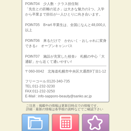
POINT04 少人数・クラス担任制
「先生との距離の近さ」は大きな魅力の1つ。入学
から卒業まで担任が一人ひとりに向き合います。
POINT05 B×art 卒業生は、全国になんと48,000人
以上
POINT06 来るだけで かわいく・おしゃれに変身
できる♪ オープンキャンパス
POINT07 施設が充実した校舎♪ 札幌の中心「大
通駅」から近くて通いやすい!
〒060-0042 北海道札幌市中央区大通西9丁目1-12
フリーコール:0120-340-735
TEL:011-232-3230
FAX:011-232-3250
E-Mail : info-sapporo-beauty@sanko.ac.jp
ご注意：掲載中の情報は更新日時点での情報です。
詳細・最新の情報は各学校の資料などでご確認下さい