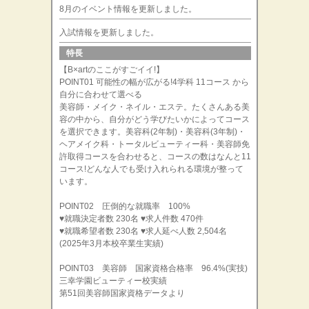
8月のイベント情報を更新しました。
入試情報を更新しました。
特長
【B×artのここがすごイイ!】
POINT01 可能性の幅が広がる!4学科 11コース から
自分に合わせて選べる
美容師・メイク・ネイル・エステ。たくさんある美
容の中から、自分がどう学びたいかによってコース
を選択できます。美容科(2年制)・美容科(3年制)・
ヘアメイク科・トータルビューティー科・美容師免
許取得コースを合わせると、コースの数はなんと11
コース!どんな人でも受け入れられる環境が整って
います。
POINT02 圧倒的な就職率 100%
♥就職決定者数 230名 ♥求人件数 470件
♥就職希望者数 230名 ♥求人延べ人数 2,504名
(2025年3月本校卒業生実績)
POINT03 美容師 国家資格合格率 96.4%(実技)
三幸学園ビューティー校実績
第51回美容師国家資格データより