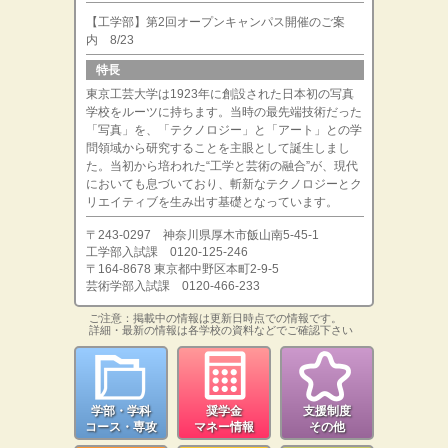
【工学部】第2回オープンキャンパス開催のご案
内 8/23
特長
東京工芸大学は1923年に創設された日本初の写真
学校をルーツに持ちます。当時の最先端技術だった
「写真」を、「テクノロジー」と「アート」との学
問領域から研究することを主眼として誕生しまし
た。当初から培われた“工学と芸術の融合”が、現代
においても息づいており、斬新なテクノロジーとク
リエイティブを生み出す基礎となっています。
〒243-0297 神奈川県厚木市飯山南5-45-1
工学部入試課 0120-125-246
〒164-8678 東京都中野区本町2-9-5
芸術学部入試課 0120-466-233
ご注意：掲載中の情報は更新日時点での情報です。
詳細・最新の情報は各学校の資料などでご確認下さい
学部・学科
奨学金
支援制度
コース・専攻
マネー情報
その他