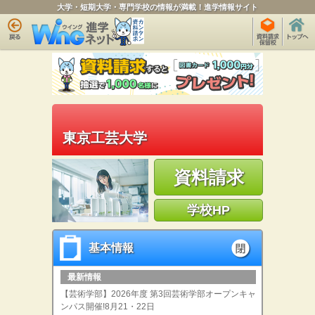
大学・短期大学・専門学校の情報が満載！進学情報サイト
東京工芸大学
資料請求
学校HP
基本情報
基本情報
open
最新情報
【芸術学部】2026年度 第3回芸術学部オープンキャ
ンパス開催!8月21・22日